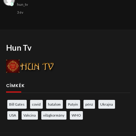
hun_tv
3 év
Hun Tv
CÍMKÉK
Bill Gates
covid
hatalom
Putyin
pénz
Ukrajna
USA
Vakcina
világkormány
WHO