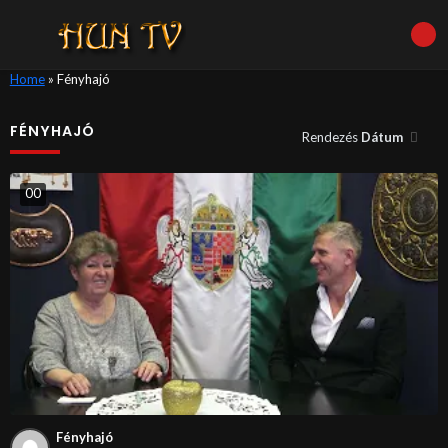
Home
»
Fényhajó
FÉNYHAJÓ
Rendezés
Dátum
0
0
Fényhajó