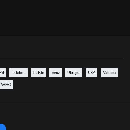
vid
hatalom
Putyin
pénz
Ukrajna
USA
Vakcina
WHO