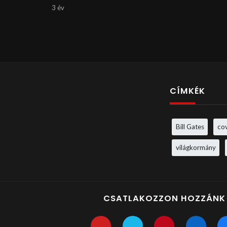
3 év
CÍMKÉK
Bill Gates
co
világkormány
CSATLAKOZZON HOZZÁNK