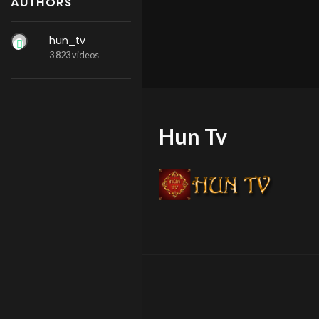
AUTHORS
hun_tv
3 823 videos
Hun Tv