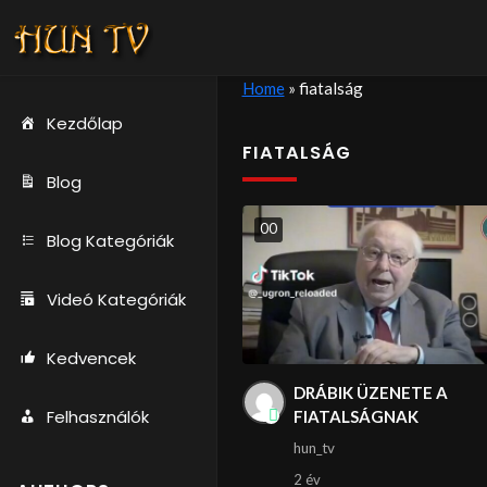
Home
»
fiatalság
Kezdőlap
FIATALSÁG
Blog
0
0
Blog Kategóriák
Videó Kategóriák
Kedvencek
DRÁBIK ÜZENETE A
Felhasználók
FIATALSÁGNAK
hun_tv
2 év