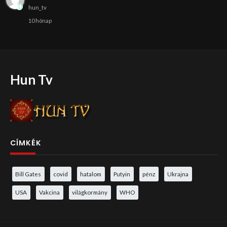
hun_tv
10 hónap
Hun Tv
CÍMKÉK
Bill Gates
covid
hatalom
Putyin
pénz
Ukrajna
USA
Vakcina
világkormány
WHO