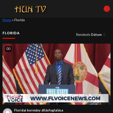
Home
»
Florida
FLORIDA
Rendezés
Dátum
0
0
Floridai kormány állásfoglalása