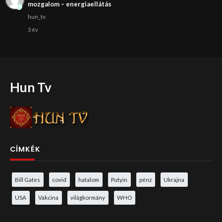
mozgalom – energiaellátás
hun_tv
3 év
Hun Tv
CÍMKÉK
Bill Gates
covid
hatalom
Putyin
pénz
Ukrajna
USA
Vakcina
világkormány
WHO