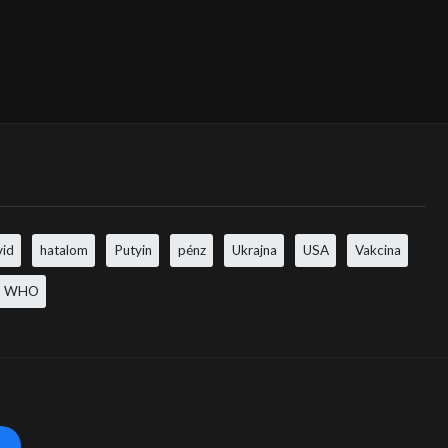
vid
hatalom
Putyin
pénz
Ukrajna
USA
Vakcina
WHO