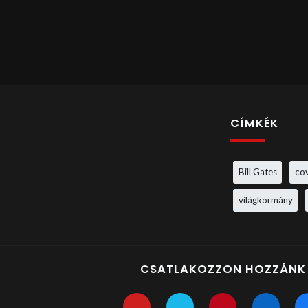
CÍMKÉK
Bill Gates
co
világkormány
CSATLAKOZZON HOZZÁNK