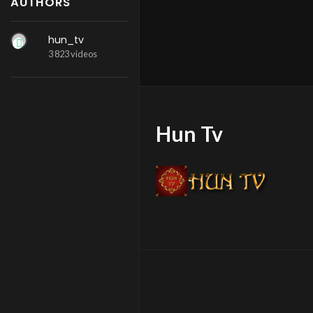
AUTHORS
hun_tv
3 823 videos
Hun Tv