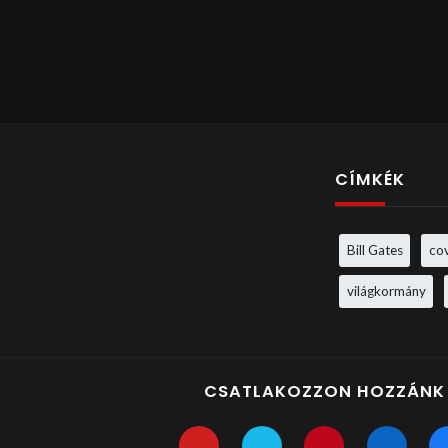
CÍMKÉK
Bill Gates
co
világkormány
CSATLAKOZZON HOZZÁNK