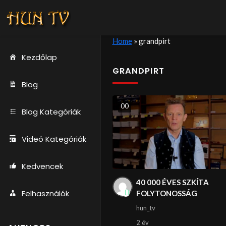
Home
»
grandpirt
Kezdőlap
GRANDPIRT
Blog
0
0
Blog Kategóriák
Videó Kategóriák
Kedvencek
40 000 ÉVES SZKÍTA
Felhasználók
FOLYTONOSSÁG
hun_tv
2 év