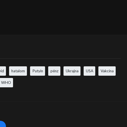
vid
hatalom
Putyin
pénz
Ukrajna
USA
Vakcina
WHO