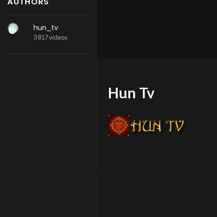
AUTHORS
hun_tv
3 817 videos
Hun Tv