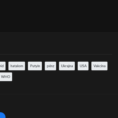
vid
hatalom
Putyin
pénz
Ukrajna
USA
Vakcina
WHO