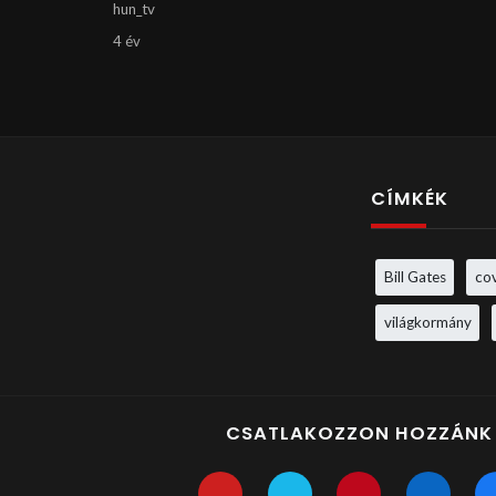
hun_tv
4 év
CÍMKÉK
Bill Gates
co
világkormány
CSATLAKOZZON HOZZÁNK