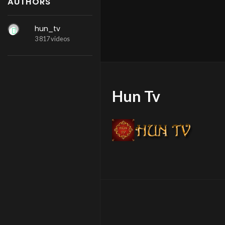
AUTHORS
hun_tv
3 817 videos
Hun Tv