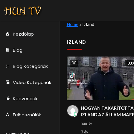
Home
»
Izland
Kezdőlap
IZLAND
Blog
0
0
03:
Blog Kategóriák
Videó Kategóriák
Kedvencek
HOGYAN TAKARÍTOTTA
Felhasználók
IZLAND AZ ÁLLAM MAF
hun_tv
3 év