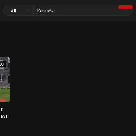
03
 EL
FIÁT