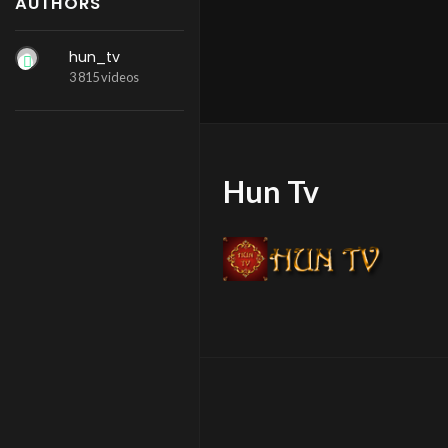
AUTHORS
hun_tv
3 815 videos
Hun Tv