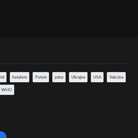
vid
hatalom
Putyin
pénz
Ukrajna
USA
Vakcina
WHO