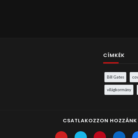
CÍMKÉK
Bill Gates
co
világkormány
CSATLAKOZZON HOZZÁNK