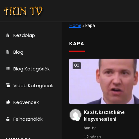
Home
»
kapa
Kezdőlap
KAPA
Blog
0
0
Blog Kategóriák
Videó Kategóriák
Kedvencek
Kapát, kaszát kéne
Felhasználók
kiegyenesíteni
hun_tv
12 hónap