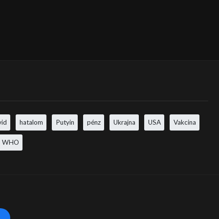
vid
hatalom
Putyin
pénz
Ukrajna
USA
Vakcina
WHO