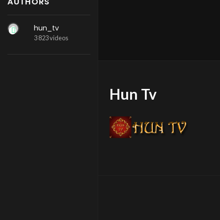
AUTHORS
hun_tv
3 823 videos
Hun Tv