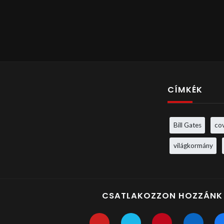
CÍMKÉK
Bill Gates
co
világkormány
CSATLAKOZZON HOZZÁNK