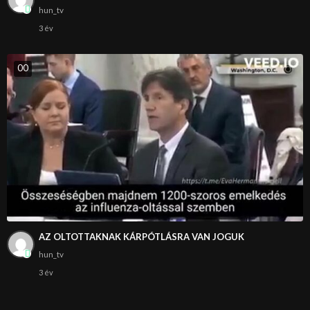
hun_tv
3 év
0
0
AZ OLTOTTAKNAK KÁRPÓTLÁSRA VAN JOGUK
hun_tv
3 év