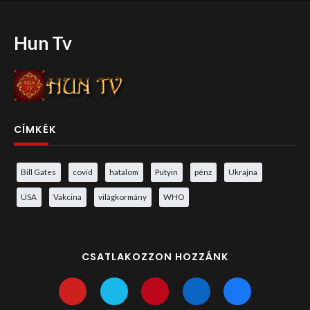
Hun Tv
CÍMKÉK
Bill Gates
covid
hatalom
Putyin
pénz
Ukrajna
USA
Vakcina
világkormány
WHO
CSATLAKOZZON HOZZÁNK