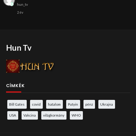
hun_tv
2 év
Hun Tv
CÍMKÉK
Bill Gates
covid
hatalom
Putyin
pénz
Ukrajna
USA
Vakcina
világkormány
WHO