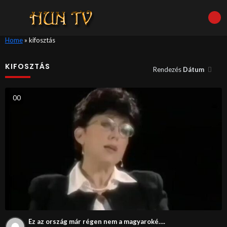
Home
»
kifosztás
KIFOSZTÁS
Rendezés
Dátum
0
0
Ez az ország már régen nem a magyaroké….