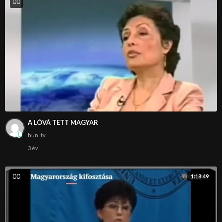
0
0
A LÓVÁ TETT MAGYAR
hun_tv
3 év
0
0
1:18:49