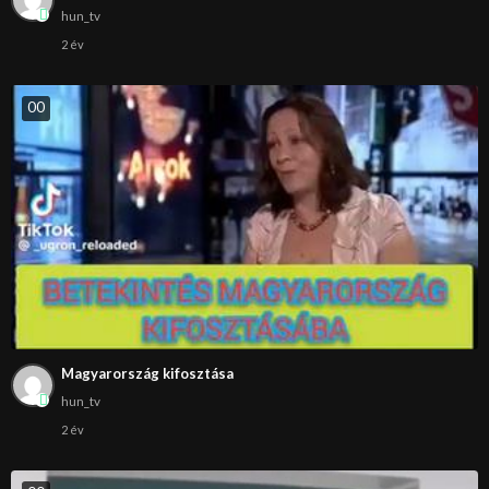
hun_tv
2 év
0
0
Magyarország kifosztása
hun_tv
2 év