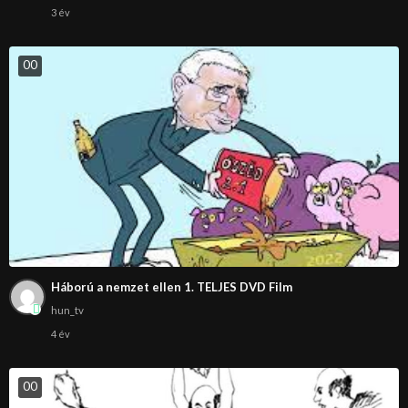
3 év
0
0
Háború a nemzet ellen 1. TELJES DVD Film
hun_tv
4 év
0
0