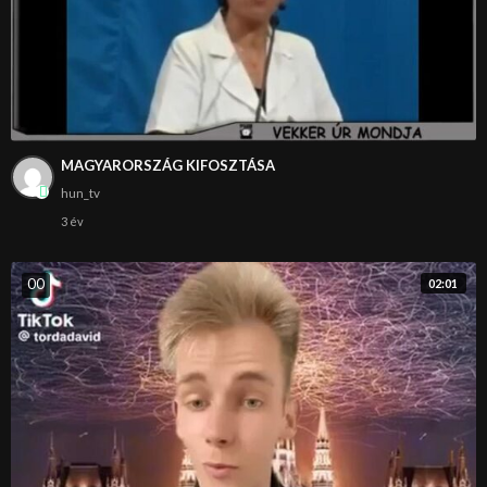
MAGYARORSZÁG KIFOSZTÁSA
hun_tv
3 év
0
0
02:01