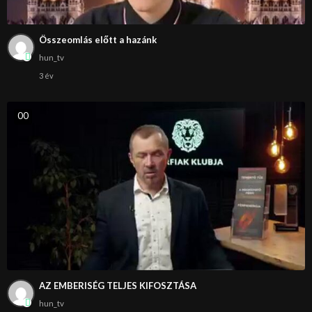
Összeomlás előtt a hazánk
hun_tv
3 év
0
0
AZ EMBERISÉG TELJES KIFOSZTÁSA
hun_tv