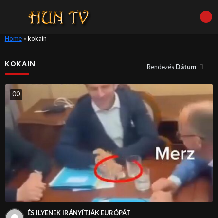
Home
»
kokain
KOKAIN
Rendezés
Dátum
0
0
ÉS ILYENEK IRÁNYÍTJÁK EURÓPÁT