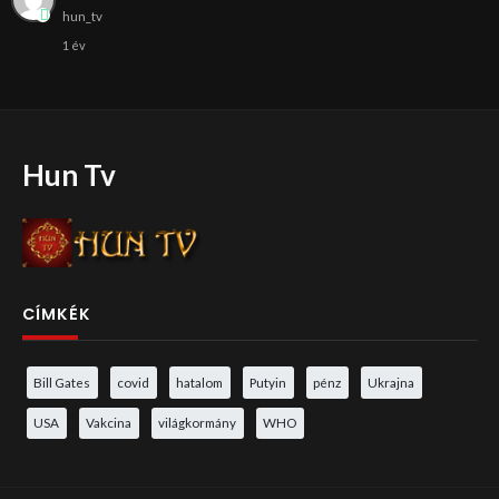
hun_tv
1 év
Hun Tv
CÍMKÉK
Bill Gates
covid
hatalom
Putyin
pénz
Ukrajna
USA
Vakcina
világkormány
WHO