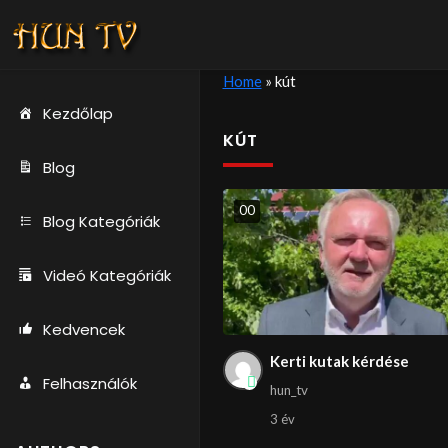
Home
»
kút
Kezdőlap
KÚT
Blog
0
0
Blog Kategóriák
Videó Kategóriák
Kedvencek
Kerti kutak kérdése
Felhasználók
hun_tv
3 év