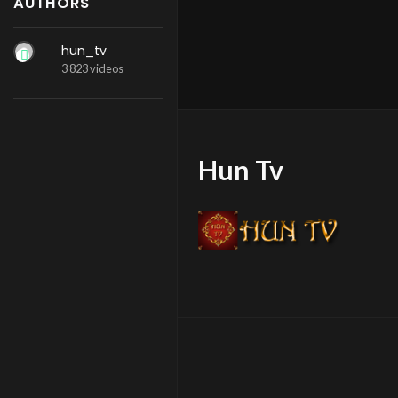
AUTHORS
hun_tv
3 823 videos
Hun Tv