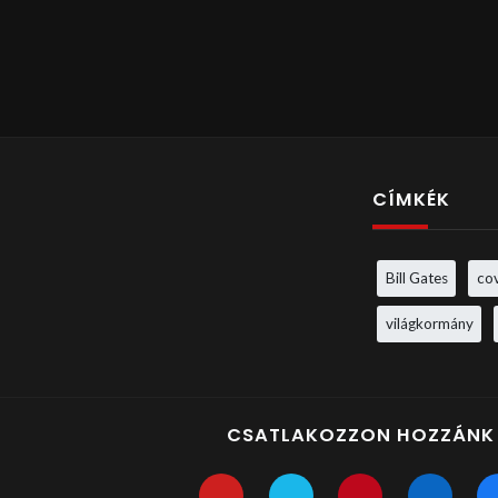
CÍMKÉK
Bill Gates
co
világkormány
CSATLAKOZZON HOZZÁNK