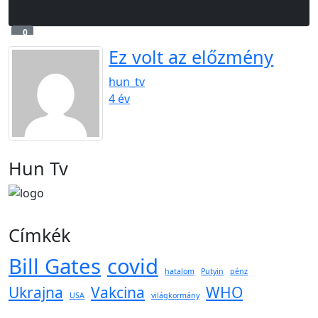
0
0
Ez volt az előzmény
hun_tv
4 év
Hun Tv
Címkék
Bill Gates
covid
hatalom
Putyin
pénz
Ukrajna
Vakcina
WHO
USA
világkormány