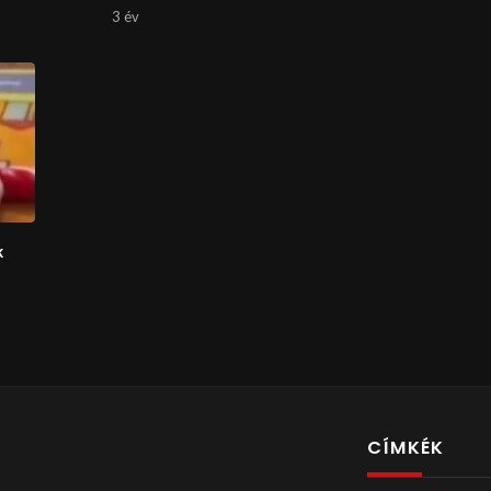
3 év
k
CÍMKÉK