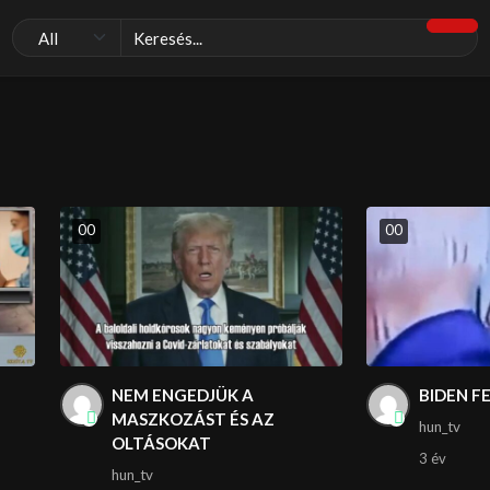
0
0
0
0
NEM ENGEDJÜK A
BIDEN F
MASZKOZÁST ÉS AZ
hun_tv
OLTÁSOKAT
3 év
hun_tv