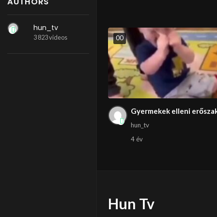
AUTHORS
hun_tv
3 823 videos
0
0
Gyermekek elleni erősza
hun_tv
4 év
Hun Tv