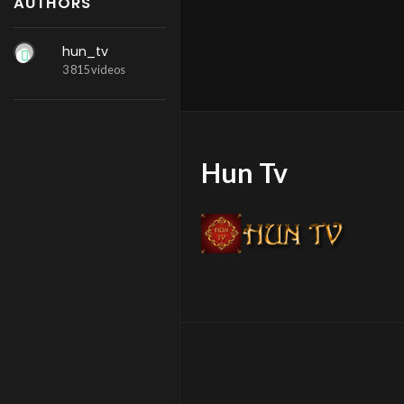
AUTHORS
hun_tv
3 815 videos
Hun Tv