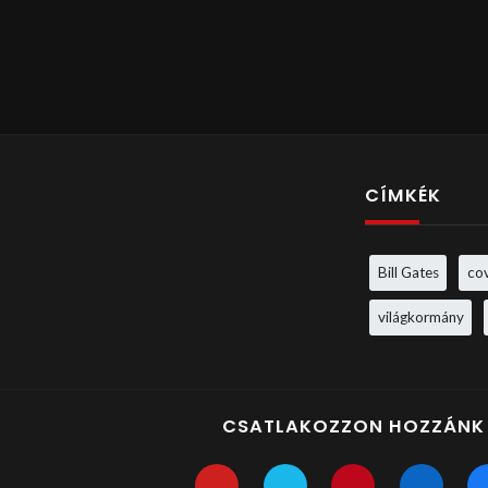
CÍMKÉK
Bill Gates
co
világkormány
CSATLAKOZZON HOZZÁNK