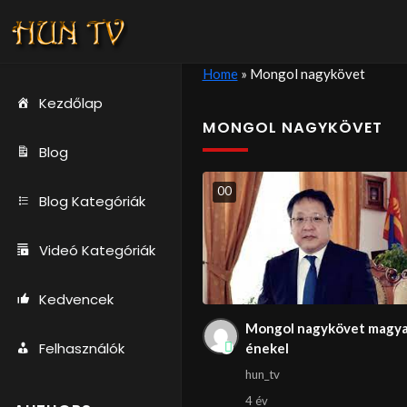
Home
»
Mongol nagykövet
Kezdőlap
MONGOL NAGYKÖVET
Blog
0
0
Blog Kategóriák
Videó Kategóriák
Kedvencek
Mongol nagykövet magya
Felhasználók
énekel
hun_tv
4 év