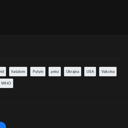
vid
hatalom
Putyin
pénz
Ukrajna
USA
Vakcina
WHO