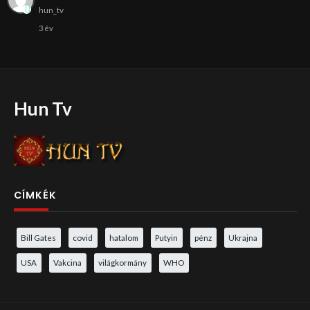
hun_tv
3 év
Hun Tv
CÍMKÉK
Bill Gates
covid
hatalom
Putyin
pénz
Ukrajna
USA
Vakcina
világkormány
WHO