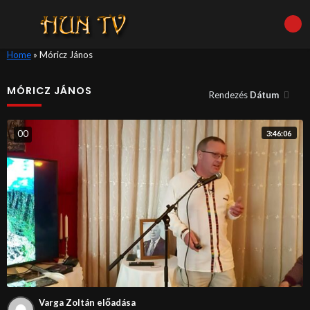
Home
»
Móricz János
MÓRICZ JÁNOS
Rendezés
Dátum
0
0
3:46:06
Varga Zoltán előadása