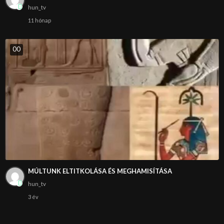
hun_tv
11 hónap
0
0
MÚLTUNK ELTITKOLÁSA ÉS MEGHAMISÍTÁSA
hun_tv
3 év