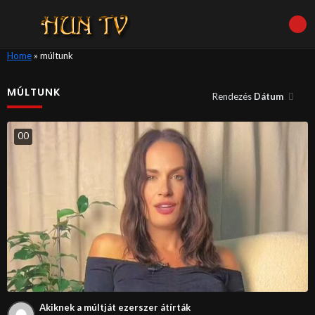
Home
»
múltunk
MÚLTUNK
Rendezés
Dátum
0
0
Akiknek a múltját ezerszer átírták