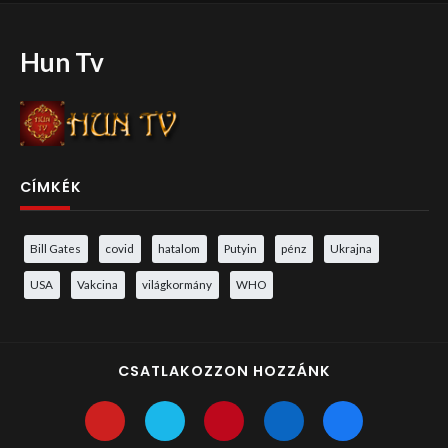
Hun Tv
CÍMKÉK
Bill Gates
covid
hatalom
Putyin
pénz
Ukrajna
USA
Vakcina
világkormány
WHO
CSATLAKOZZON HOZZÁNK