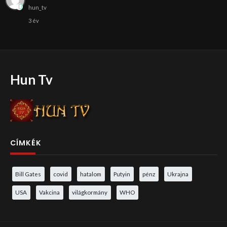
hun_tv
3 év
Hun Tv
CÍMKÉK
Bill Gates
covid
hatalom
Putyin
pénz
Ukrajna
USA
Vakcina
világkormány
WHO