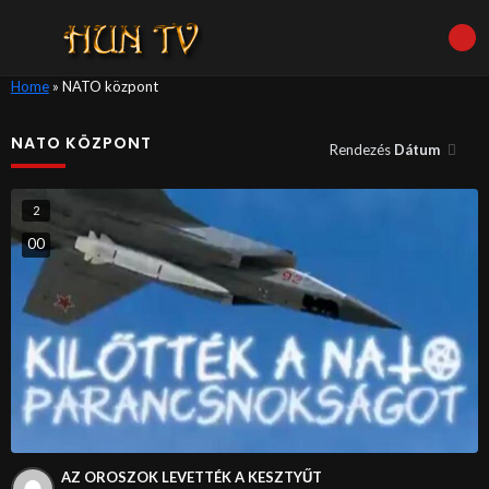
Home
»
NATO központ
NATO KÖZPONT
Rendezés
Dátum
2
0
0
AZ OROSZOK LEVETTÉK A KESZTYŰT