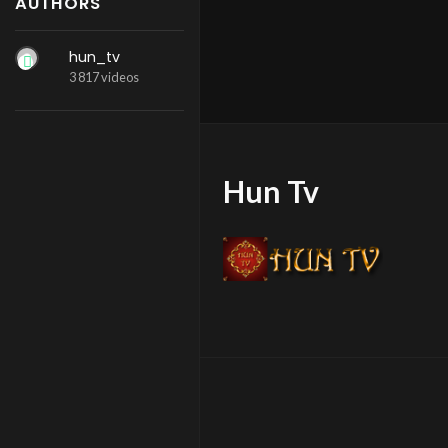
AUTHORS
hun_tv
3 817 videos
Hun Tv