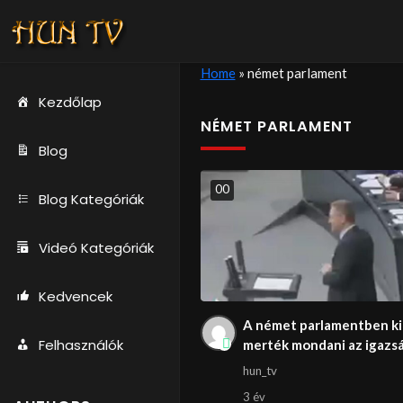
Home
»
német parlament
Kezdőlap
NÉMET PARLAMENT
Blog
0
0
Blog Kategóriák
Videó Kategóriák
Kedvencek
A német parlamentben ki
Felhasználók
merték mondani az igazs
hun_tv
3 év