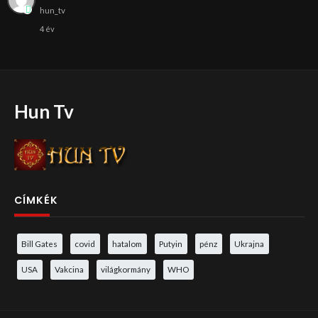
hun_tv
4 év
Hun Tv
CÍMKÉK
Bill Gates
covid
hatalom
Putyin
pénz
Ukrajna
USA
Vakcina
világkormány
WHO