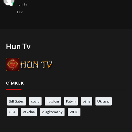
hun_tv
1 év
Hun Tv
CÍMKÉK
Bill Gates
covid
hatalom
Putyin
pénz
Ukrajna
USA
Vakcina
világkormány
WHO