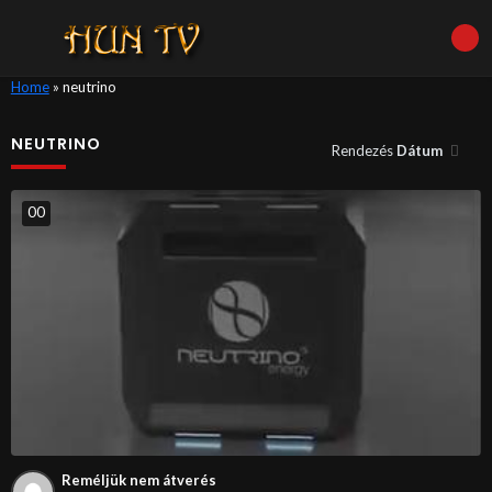
Home
»
neutrino
NEUTRINO
Rendezés
Dátum
0
0
Reméljük nem átverés