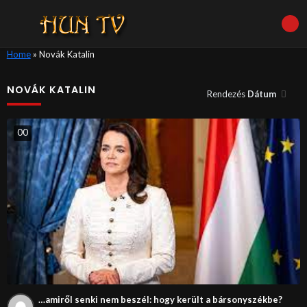
Home
»
Novák Katalin
NOVÁK KATALIN
Rendezés
Dátum
0
0
…amiről senki nem beszél: hogy került a bársonyszékbe?