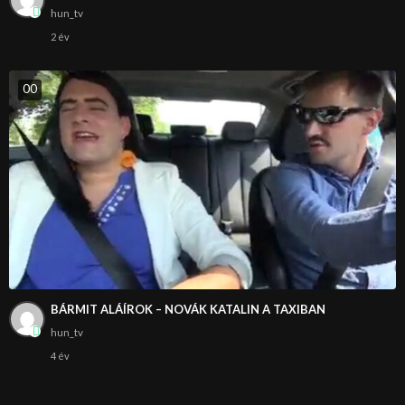
hun_tv
2 év
0
0
BÁRMIT ALÁÍROK – NOVÁK KATALIN A TAXIBAN
hun_tv
4 év