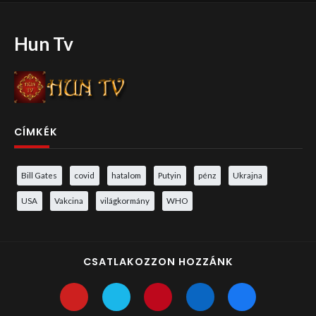
Hun Tv
CÍMKÉK
Bill Gates
covid
hatalom
Putyin
pénz
Ukrajna
USA
Vakcina
világkormány
WHO
CSATLAKOZZON HOZZÁNK