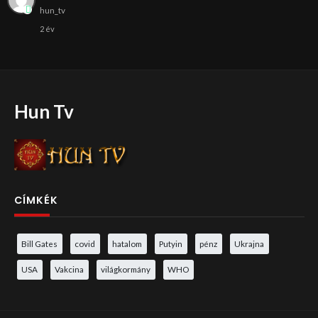
hun_tv
2 év
Hun Tv
CÍMKÉK
Bill Gates
covid
hatalom
Putyin
pénz
Ukrajna
USA
Vakcina
világkormány
WHO