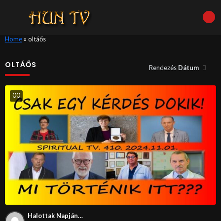
Home
»
oltáős
OLTÁŐS
Rendezés
Dátum
0
0
Halottak Napján…