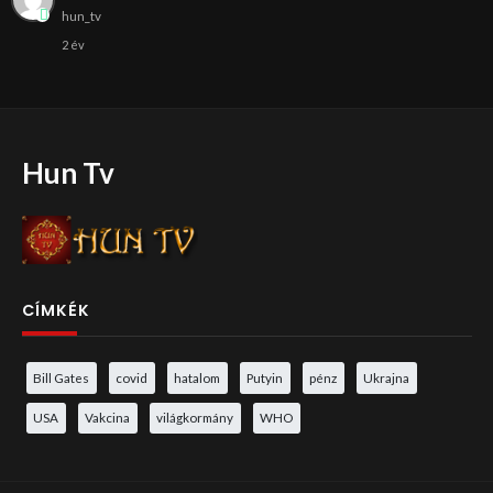
hun_tv
2 év
Hun Tv
CÍMKÉK
Bill Gates
covid
hatalom
Putyin
pénz
Ukrajna
USA
Vakcina
világkormány
WHO