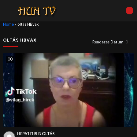
Home
»
oltás HBvax
OLTÁS HBVAX
Rendezés
Dátum
0
0
HEPATITIS B OLTÁS