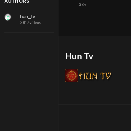
AUTHORS
3 év
hun_tv
3 817 videos
Hun Tv