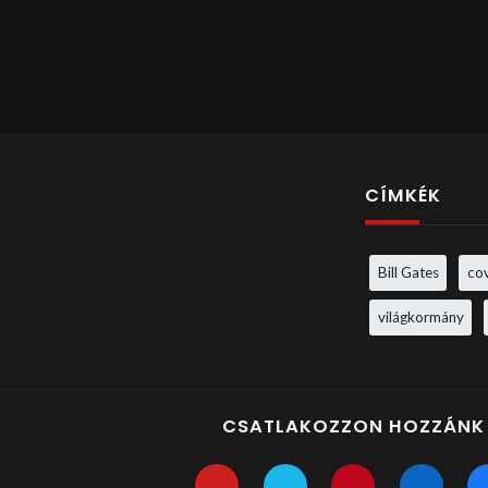
CÍMKÉK
Bill Gates
co
világkormány
CSATLAKOZZON HOZZÁNK