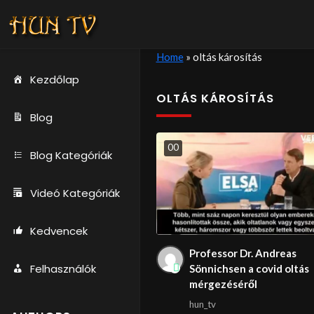
Home
»
oltás károsítás
Kezdőlap
OLTÁS KÁROSÍTÁS
Blog
0
0
Blog Kategóriák
Videó Kategóriák
Kedvencek
Professor Dr. Andreas
Felhasználók
Sönnichsen a covid oltás
mérgezéséről
hun_tv