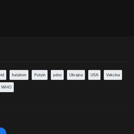
vid
hatalom
Putyin
pénz
Ukrajna
USA
Vakcina
WHO