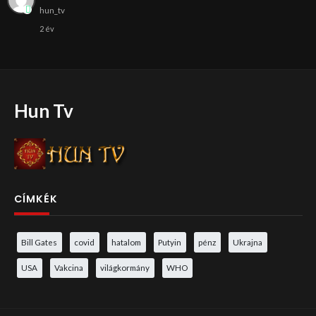
hun_tv
2 év
Hun Tv
CÍMKÉK
Bill Gates
covid
hatalom
Putyin
pénz
Ukrajna
USA
Vakcina
világkormány
WHO