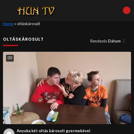
Home
»
oltáskárosult
OLTÁSKÁROSULT
Rendezés
Dátum
0
0
Anyuka két oltás károsult gyermekével