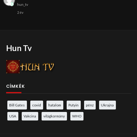
hun_tv
2 év
Hun Tv
CÍMKÉK
Bill Gates
covid
hatalom
Putyin
pénz
Ukrajna
USA
Vakcina
világkormány
WHO