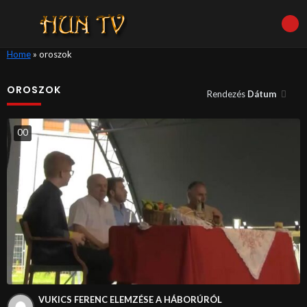
Home
»
oroszok
OROSZOK
Rendezés
Dátum
0
0
VUKICS FERENC ELEMZÉSE A HÁBORÚRÓL