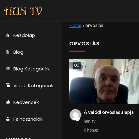
Home
»
orvoslás
Kezdőlap
ORVOSLÁS
Blog
0
0
Blog Kategóriák
Videó Kategóriák
Kedvencek
A valódi orvoslás alapja
Felhasználók
hun_tv
6 hónap