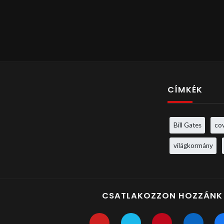
CÍMKÉK
Bill Gates
co
világkormány
CSATLAKOZZON HOZZÁNK