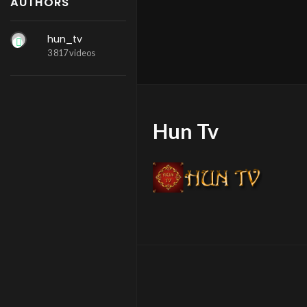
AUTHORS
hun_tv
3 817 videos
Hun Tv