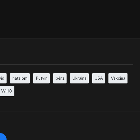
vid
hatalom
Putyin
pénz
Ukrajna
USA
Vakcina
WHO