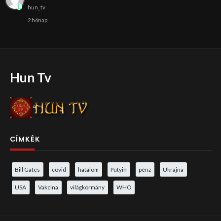
hun_tv
2 hónap
Hun Tv
CÍMKÉK
Bill Gates
covid
hatalom
Putyin
pénz
Ukrajna
USA
Vakcina
világkormány
WHO