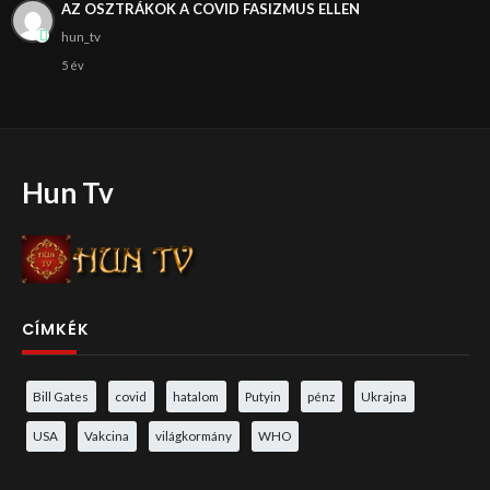
AZ OSZTRÁKOK A COVID FASIZMUS ELLEN
hun_tv
5 év
Hun Tv
CÍMKÉK
Bill Gates
covid
hatalom
Putyin
pénz
Ukrajna
USA
Vakcina
világkormány
WHO