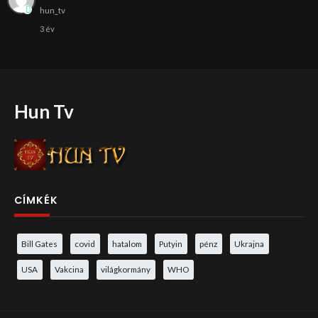
hun_tv
3 év
Hun Tv
CÍMKÉK
Bill Gates
covid
hatalom
Putyin
pénz
Ukrajna
USA
Vakcina
világkormány
WHO