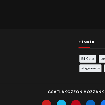
CÍMKÉK
Bill Gates
co
világkormány
CSATLAKOZZON HOZZÁNK