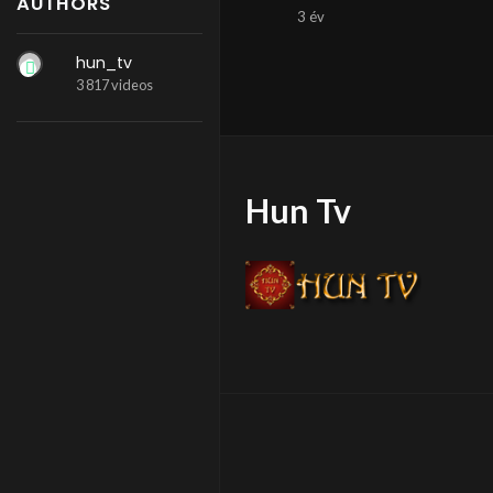
AUTHORS
3 év
hun_tv
3 817 videos
Hun Tv