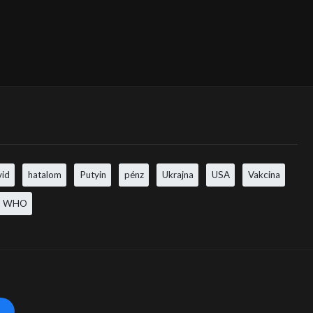
vid
hatalom
Putyin
pénz
Ukrajna
USA
Vakcina
WHO