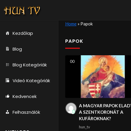
Home
»
Papok
Kezdőlap
PAPOK
Blog
0
0
Blog Kategóriák
Videó Kategóriák
Kedvencek
A MAGYAR PAPOK ELAD
Felhasználók
A SZENTKORONÁT A
KUFÁROKNAK?
hun_tv