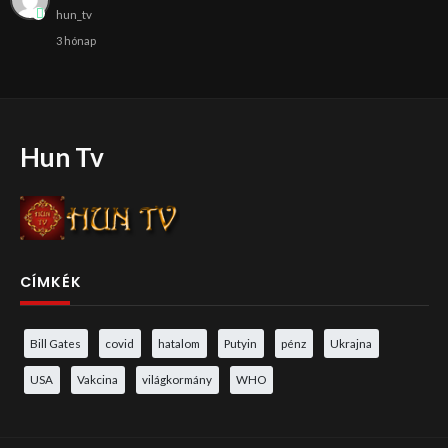
hun_tv
3 hónap
Hun Tv
CÍMKÉK
Bill Gates
covid
hatalom
Putyin
pénz
Ukrajna
USA
Vakcina
világkormány
WHO