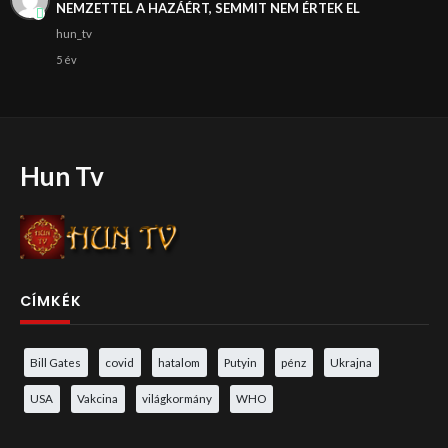
NEMZETTEL A HAZÁÉRT, SEMMIT NEM ÉRTEK EL
hun_tv
5 év
Hun Tv
CÍMKÉK
Bill Gates
covid
hatalom
Putyin
pénz
Ukrajna
USA
Vakcina
világkormány
WHO