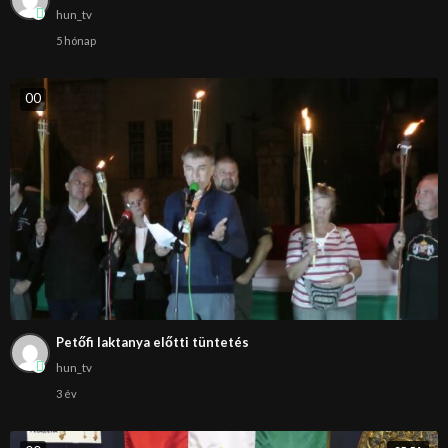
hun_tv
5 hónap
0
0
Petőfi laktanya előtti tüntetés
hun_tv
3 év