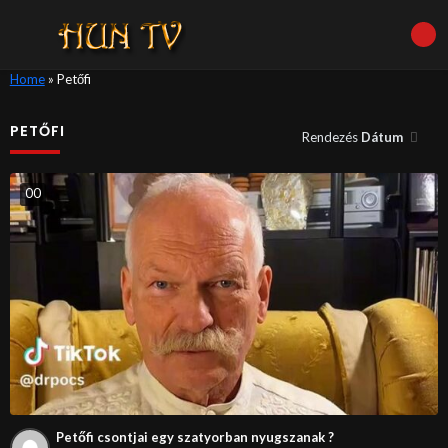
Home
»
Petőfi
PETŐFI
Rendezés
Dátum
0
0
Petőfi csontjai egy szatyorban nyugszanak ?