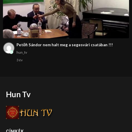
Petőfi Sándor nem halt meg a segesvári csatában !!!
hun_tv
3 év
Hun Tv
CÍMKÉK