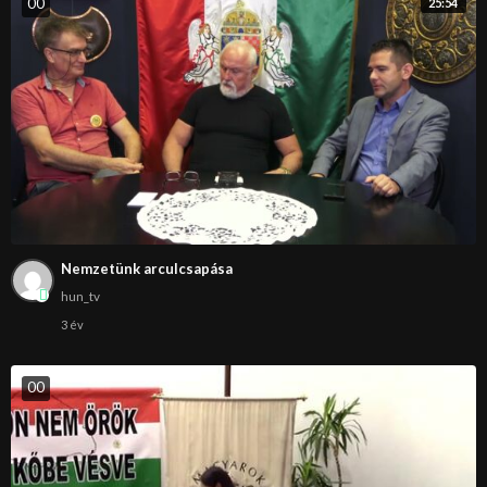
0
0
25:54
Nemzetünk arculcsapása
hun_tv
3 év
0
0