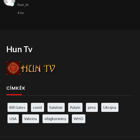
hun_tv
4 év
Hun Tv
CÍMKÉK
Bill Gates
covid
hatalom
Putyin
pénz
Ukrajna
USA
Vakcina
világkormány
WHO