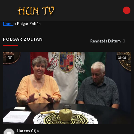
Home
»
Polgár Zoltán
POLGÁR ZOLTÁN
Rendezés
Dátum
0
0
31:06
Harcos útja