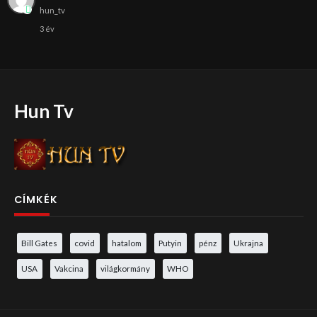
hun_tv
3 év
Hun Tv
CÍMKÉK
Bill Gates
covid
hatalom
Putyin
pénz
Ukrajna
USA
Vakcina
világkormány
WHO