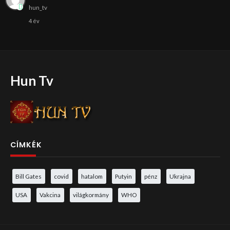
hun_tv
4 év
Hun Tv
CÍMKÉK
Bill Gates
covid
hatalom
Putyin
pénz
Ukrajna
USA
Vakcina
világkormány
WHO