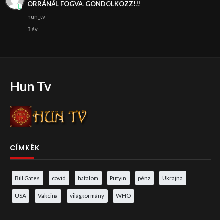
ORRÁNÁL FOGVA. GONDOLKOZZ!!!
hun_tv
3 év
Hun Tv
CÍMKÉK
Bill Gates
covid
hatalom
Putyin
pénz
Ukrajna
USA
Vakcina
világkormány
WHO