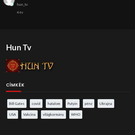
hun_tv
4 év
Hun Tv
CÍMKÉK
Bill Gates
covid
hatalom
Putyin
pénz
Ukrajna
USA
Vakcina
világkormány
WHO