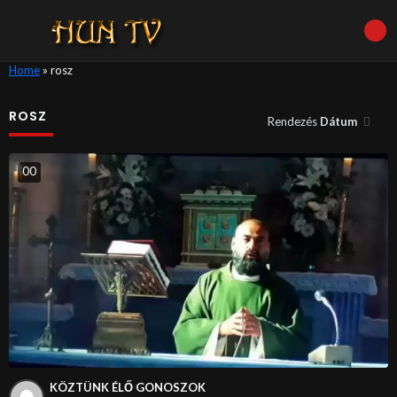
Home
»
rosz
ROSZ
Rendezés
Dátum
0
0
KÖZTÜNK ÉLŐ GONOSZOK