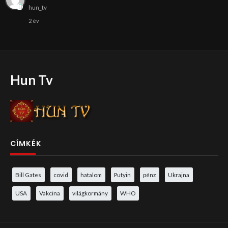
hun_tv
2 év
Hun Tv
CÍMKÉK
Bill Gates
covid
hatalom
Putyin
pénz
Ukrajna
USA
Vakcina
világkormány
WHO