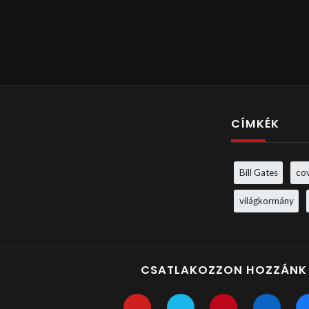
CÍMKÉK
Bill Gates
co
világkormány
CSATLAKOZZON HOZZÁNK