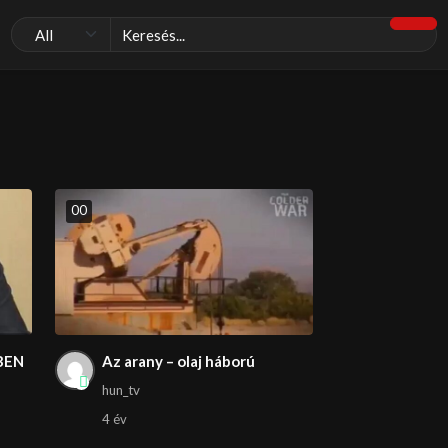
0
0
BEN
Az arany – olaj háború
hun_tv
4 év