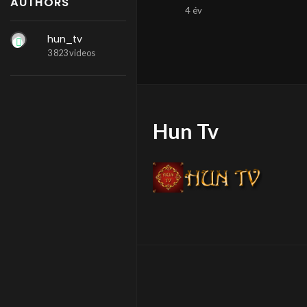
AUTHORS
4 év
hun_tv
3 823 videos
Hun Tv