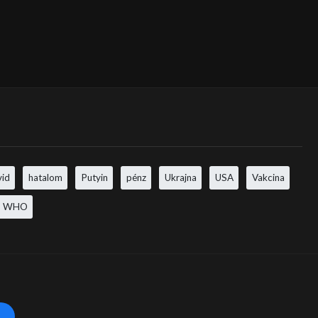
vid
hatalom
Putyin
pénz
Ukrajna
USA
Vakcina
WHO