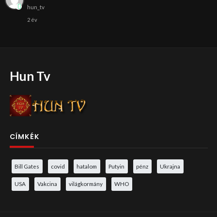
hun_tv
2 év
Hun Tv
CÍMKÉK
Bill Gates
covid
hatalom
Putyin
pénz
Ukrajna
USA
Vakcina
világkormány
WHO