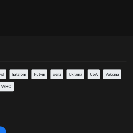
vid
hatalom
Putyin
pénz
Ukrajna
USA
Vakcina
WHO