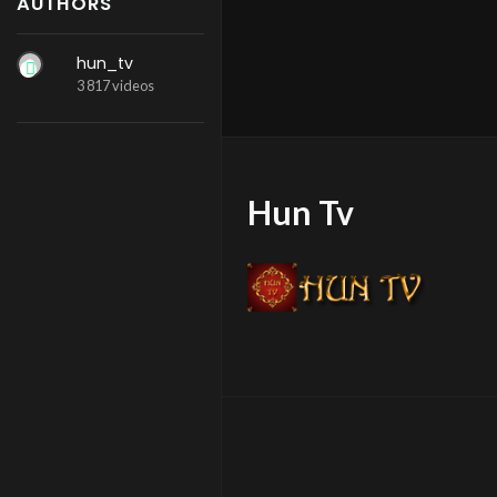
AUTHORS
hun_tv
3 817 videos
Hun Tv