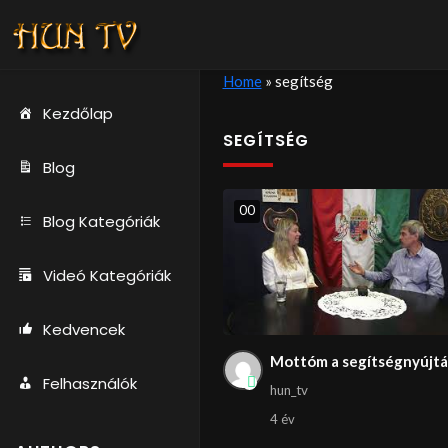
Home
»
segítség
Kezdőlap
SEGÍTSÉG
Blog
0
0
Blog Kategóriák
Videó Kategóriák
Kedvencek
Mottóm a segítségnyújtá
Felhasználók
hun_tv
4 év