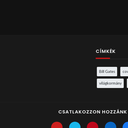
CÍMKÉK
Bill Gates
co
világkormány
CSATLAKOZZON HOZZÁNK