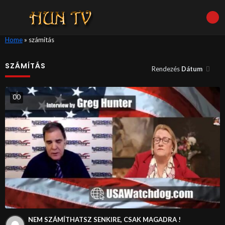
Home
»
számítás
SZÁMÍTÁS
Rendezés
Dátum
0
0
NEM SZÁMÍTHATSZ SENKIRE, CSAK MAGADRA !