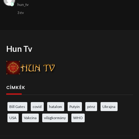
hun_tv
3 év
Hun Tv
CÍMKÉK
Bill Gates
covid
hatalom
Putyin
pénz
Ukrajna
USA
Vakcina
világkormány
WHO