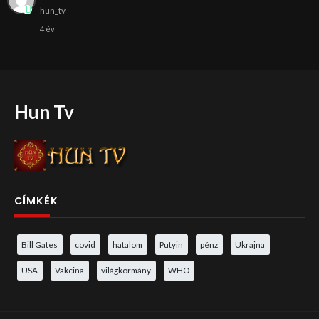
hun_tv
4 év
Hun Tv
CÍMKÉK
Bill Gates
covid
hatalom
Putyin
pénz
Ukrajna
USA
Vakcina
világkormány
WHO