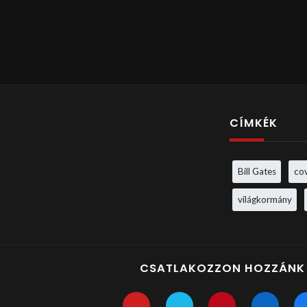
CÍMKÉK
Bill Gates
co
világkormány
CSATLAKOZZON HOZZÁNK