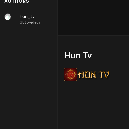
AUTHORS
hun_tv
3 815 videos
Hun Tv