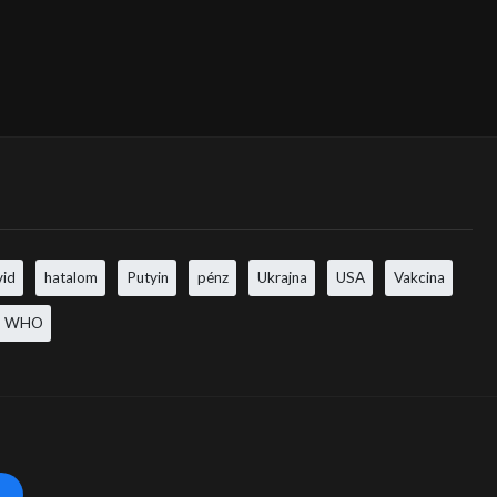
vid
hatalom
Putyin
pénz
Ukrajna
USA
Vakcina
WHO