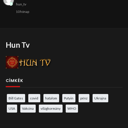
hun_tv
10 hónap
Hun Tv
CÍMKÉK
Bill Gates
covid
hatalom
Putyin
pénz
Ukrajna
USA
Vakcina
világkormány
WHO