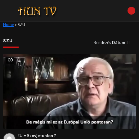
Home
»
SZU
SZU
Rendezés
Dátum
0
0
EU = Szovjetunion ?